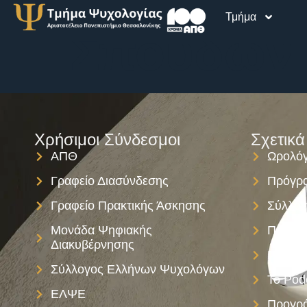
Τμήμα
Σπουδών
Χρήσιμοι Σύνδεσμοι
Σχετικά
ΑΠΘ
Ωρολόγ
Γραφείο Διασύνδεσης
Πρόγρα
Γραφείο Πρακτικής Άσκησης
Σύλλογ
Μονάδα Ψηφιακής
Πολιτι
Διακυβέρνησης
Παροχ
Σύλλογος Ελλήνων Ψυχολόγων
Το Pod
ΕΛΨΕ
Προγρά