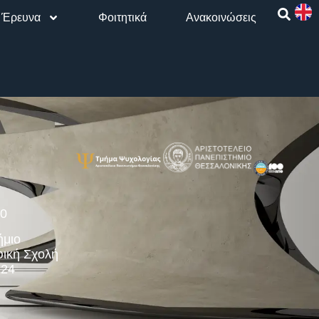
Έρευνα
Φοιτητικά
Aνακοινώσεις
00
ήμιο
ική Σχολή
124