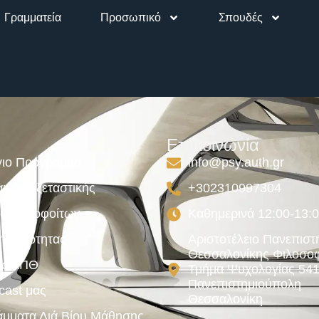
Γραμματεία
Προσωπικό
Σπουδές
Επικοινωνία
ιο Πρόγραμμα
info@psy.auth.gr
μμα Εξεταστικής
+302310997304
ος Αποφοίτων
Καθημερινά 12:00-13:
κή Ποιότητας
Αριστοτέλειο Πανεπιστ
Θεσσαλονίκης Φιλοσοφ
ές ΑΠΘ
Τμήμα Ψυχολογίας 54
Πανεπιστημιούπολη
cast μας
Θεσσαλονίκη
μματα Διά Βίου Μάθησης