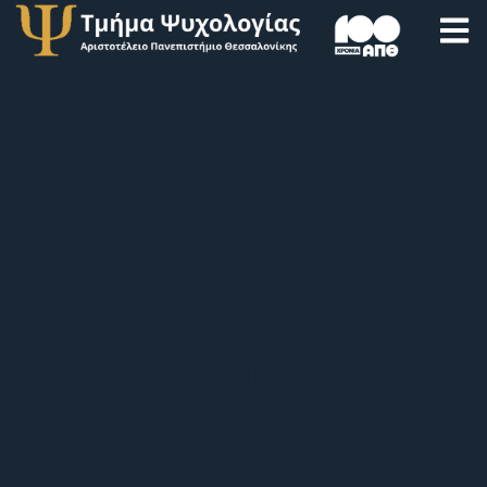
υποστηρικτικής
παρέμβασης σε
ασυνόδευτους
ανήλικους
πρόσφυγες και
αιτούντες άσυλο,
βασισμένης στο
Θεωρητικό Πλαίσιο
«Εξουσία–Απειλή–