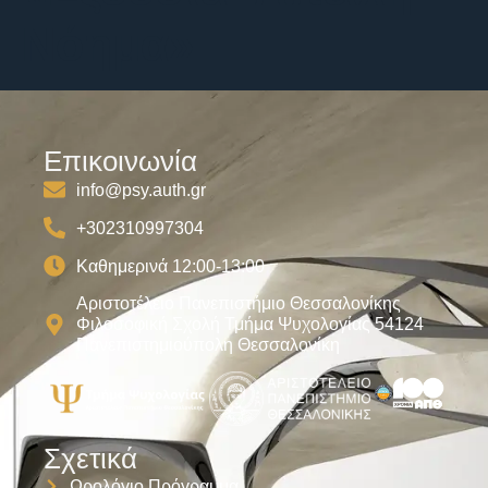
Νόημα»
Επικοινωνία
info@psy.auth.gr
+302310997304
Καθημερινά 12:00-13:00
Αριστοτέλειο Πανεπιστήμιο Θεσσαλονίκης
Φιλοσοφική Σχολή Τμήμα Ψυχολογίας 54124
Πανεπιστημιούπολη Θεσσαλονίκη
Σχετικά
Ωρολόγιο Πρόγραμμα