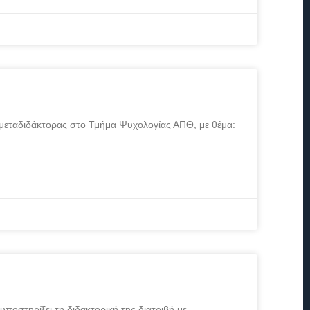
 μεταδιδάκτορας στο Τμήμα Ψυχολογίας ΑΠΘ, με θέμα:
ποστηρίξει τη διδακτορική της διατριβή με