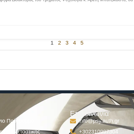
1
2
3
4
5
Επικοινωνία
ιο Πρόγραμμα
info@psy.auth.gr
μμα Εξεταστικής
+302310997304