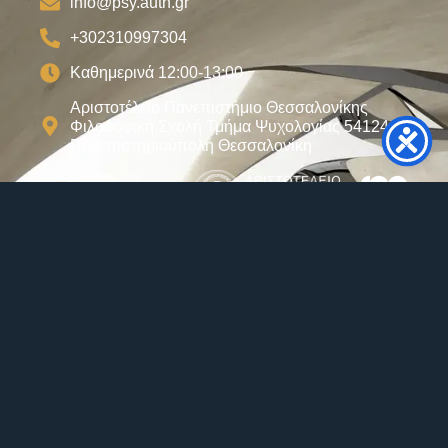
info@psy.auth.gr
+302310997304
Καθημερινά 12:00-13:00
Αριστοτέλειο Πανεπιστήμιο Θεσσαλονίκης
Φιλοσοφική Σχολή Τμήμα Ψυχολογίας 54124
Πανεπιστημιούπολη Θεσσαλονίκη
Σχετικά
Ωρολόγιο Πρόγραμμα
Πρόγραμμα Εξεταστικής
Σύλλογος Αποφοίτων
Πολιτική Ποιότητας
Παροχές ΑΠΘ
Το Podcast μας