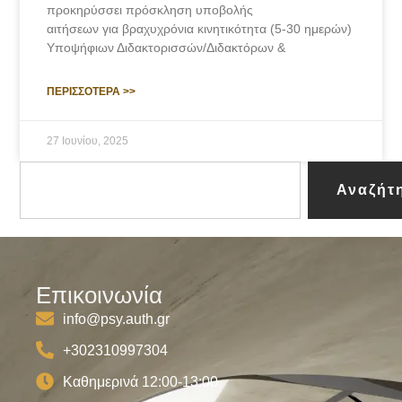
προκηρύσσει πρόσκληση υποβολής
αιτήσεων για βραχυχρόνια κινητικότητα (5-30 ημερών)
Υποψήφιων Διδακτορισσών/Διδακτόρων &
ΠΕΡΙΣΣΟΤΕΡΑ >>
27 Ιουνίου, 2025
Αναζήτ
Επικοινωνία
info@psy.auth.gr
+302310997304
Καθημερινά 12:00-13:00