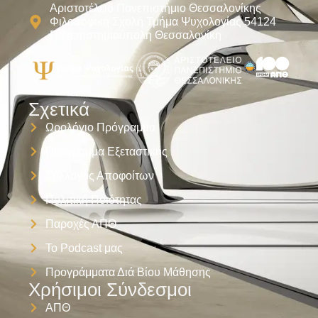
Αριστοτέλειο Πανεπιστήμιο Θεσσαλονίκης
Φιλοσοφική Σχολή Τμήμα Ψυχολογίας 54124
Πανεπιστημιούπολη Θεσσαλονίκη
Σχετικά
Ωρολόγιο Πρόγραμμα
Πρόγραμμα Εξεταστικής
Σύλλογος Αποφοίτων
Πολιτική Ποιότητας
Παροχές ΑΠΘ
Το Podcast μας
Προγράμματα Διά Βίου Μάθησης
Χρήσιμοι Σύνδεσμοι
ΑΠΘ