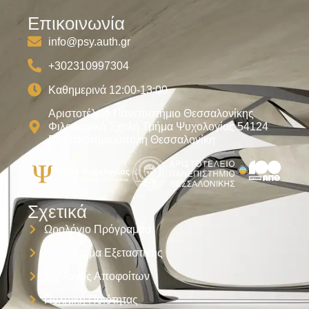
Επικοινωνία
info@psy.auth.gr
+302310997304
Καθημερινά 12:00-13:00
Αριστοτέλειο Πανεπιστήμιο Θεσσαλονίκης
Φιλοσοφική Σχολή Τμήμα Ψυχολογίας 54124
Πανεπιστημιούπολη Θεσσαλονίκη
Σχετικά
Ωρολόγιο Πρόγραμμα
Πρόγραμμα Εξεταστικής
Σύλλογος Αποφοίτων
Πολιτική Ποιότητας