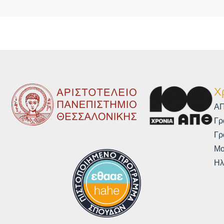
Χ
Α
Γρ
Γρ
Μο
Ηλ