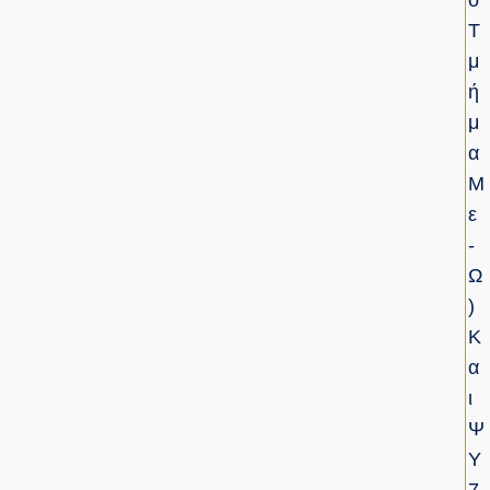
Ο
Τ
Μ
Ή
Μ
Α
Μ
Ε
-
Ω
)
Κ
Α
Ι
Ψ
Υ