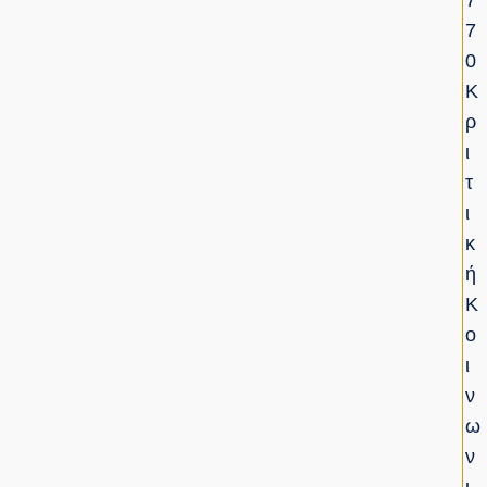
7
7
0
Κ
Ρ
Ι
Τ
Ι
Κ
Ή
Κ
Ο
Ι
Ν
Ω
Ν