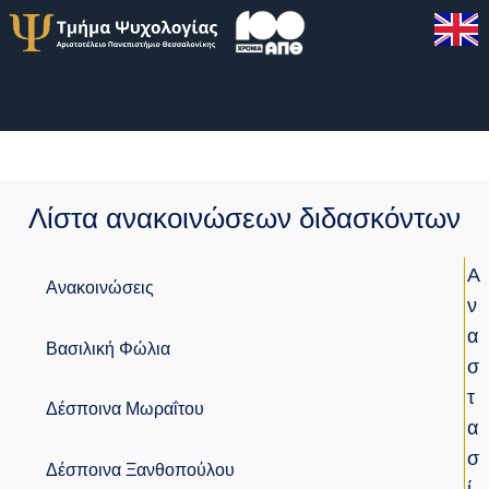
Λίστα ανακοινώσεων διδασκόντων
Α
Ανακοινώσεις
Ν
Α
Βασιλική Φώλια
Σ
Τ
Δέσποινα Μωραΐτου
Α
Σ
Δέσποινα Ξανθοπούλου