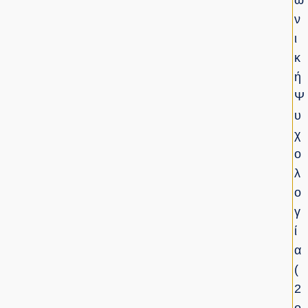
Ω
Ν
Ι
Κ
Ή
Ψ
Υ
Χ
Ο
Λ
Ο
Γ
Ί
Α
(
2