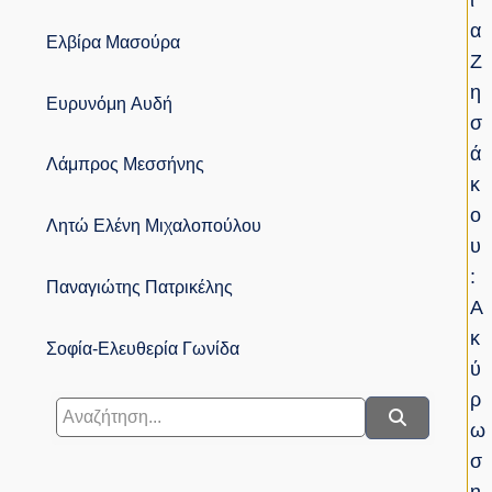
Ί
Α
Ελβίρα Μασούρα
Ζ
Η
Ευρυνόμη Αυδή
Σ
Ά
Λάμπρος Μεσσήνης
Κ
Ο
Λητώ Ελένη Μιχαλοπούλου
Υ
:
Παναγιώτης Πατρικέλης
Α
Κ
Σοφία-Ελευθερία Γωνίδα
Ύ
Ρ
Ω
Σ