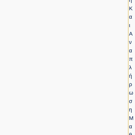
Η
Κ
Α
Ι
Α
Ν
Α
Π
Λ
Ή
Ρ
Ω
Σ
Η
Μ
Α