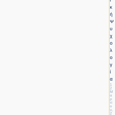
Ι
Κ
Ή
Ψ
Υ
Χ
Ο
Λ
Ο
Γ
Ί
Α
1
2
Μ
Α
Ρ
Τί
Ο
Υ,
2