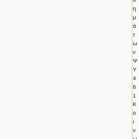
Θ
Η
Μ
Ά
Τ
Ω
Ν
Ψ
Υ
4
6
1
Κ
Ο
Ι
Ν