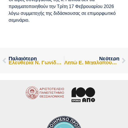
πραγματοποιηθούν την Τρίτη 17 Φεβρουαρίου 2026
λόγω συμμετοχής της διδάσκουσας σε επιμορφωτικό
σεμινάριο.
Παλαιότερη
Νεότερη
Ελευθερία Ν. Γωνίδα: Ακύρωση Ωρών Συνεργασίας 3.2.2026
Λητώ Ε. Μιχαλοπούλου: ΨΥ-746: Ψυχολογική Αξιολόγηση ΙΙ – Αλλαγή Αίθουσας Για Τετάρτη 18/2