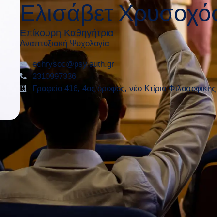
Ελισάβετ
Χρυσοχό
Επίκουρη Καθηγήτρια
Αναπτυξιακή Ψυχολογία
echrysoc@psy.auth.gr
2310997336
Γραφείο 416, 4ος όροφος, νέο Κτίριο Φιλοσοφική