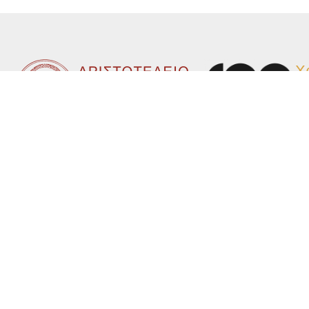
Χ
Α
Γρ
Γρ
Μο
Ηλ