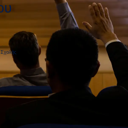
ου
ς Σχολής