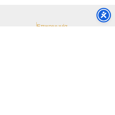
Επικοινωνία
info@psy.auth.gr
ία ΑΠΘ
+302310997304
ής
Καθημερινά 12:00 - 13:00
ρείες
Αριστοτέλειο Πανεπιστήμιο
υχολόγων
Θεσσαλονίκης Φιλοσοφική Σχολή
Τμήμα Ψυχολογίας 54124
ταιρεία
Πανεπιστημιούπολη Θεσσαλονίκη
Βορείου Ελλάδος