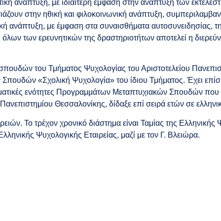
τική ανάπτυξη, με ιδιαίτερη έμφαση στην ανάπτυξη των εκτελεσ
στιάζουν στην ηθική και φιλοκοινωνική ανάπτυξη, συμπεριλαμβα
κή ανάπτυξη, με έμφαση στα συναισθήματα αυτοσυνειδησίας, τη
ας όλων των ερευνητικών της δραστηριοτήτων αποτελεί η διερε
σπουδών του Τμήματος Ψυχολογίας του Αριστοτελείου Πανεπιστ
πουδών «Σχολική Ψυχολογία» του ίδιου Τμήματος. Έχει επίση
ματικές ενότητες Προγραμμάτων Μεταπτυχιακών Σπουδών που α
 Πανεπιστημίου Θεσσαλονίκης, δίδαξε επί σειρά ετών σε ελληνι
ειών. Το τρέχον χρονικό διάστημα είναι Ταμίας της Ελληνικής 
λληνικής Ψυχολογικής Εταιρείας, μαζί με τον Γ. Βλειώρα.