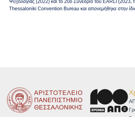
Ψυχολογίας (2022) και το 20ό Συνέδριο τoυ EARLI (2023, τ
Thessaloniki Convention Bureau και απονεμήθηκε στην ίδια
Χ
Α
Γρ
Γρ
Μο