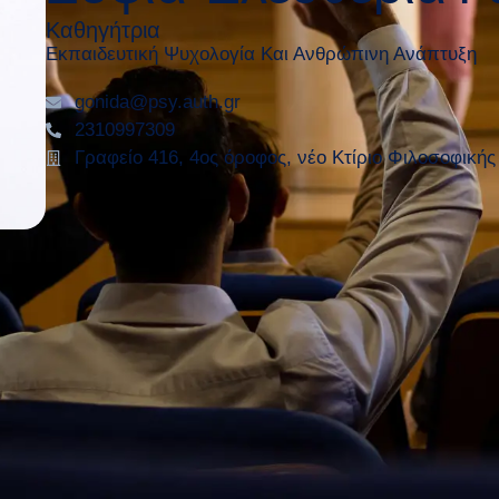
Καθηγήτρια
Εκπαιδευτική Ψυχολογία Και Ανθρώπινη Ανάπτυξη
gonida@psy.auth.gr
2310997309
Γραφείο 416, 4ος όροφος, νέο Κτίριο Φιλοσοφική