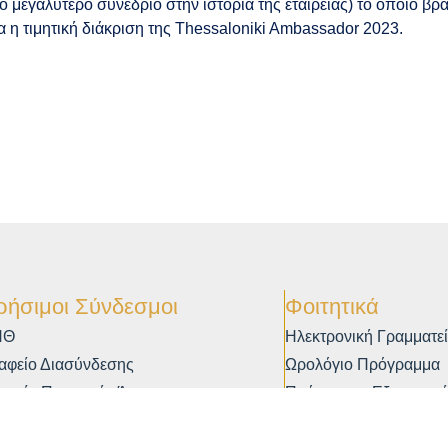
ο μεγαλύτερο συνέδριο στην ιστορία της εταιρείας) το οποίο βρ
 η τιμητική διάκριση της Thessaloniki Ambassador 2023.
ρήσιμοι Σύνδεσμοι
Φοιτητικά
ΠΘ
Ηλεκτρονική Γραμματε
αφείο Διασύνδεσης
Ωρολόγιο Πρόγραμμα
αφείο Πρακτικής Άσκησης
Πρόγραμμα Εξεταστικ
Σύλλογοι & Εται
νάδα Ψηφιακής Διακυβέρνησης