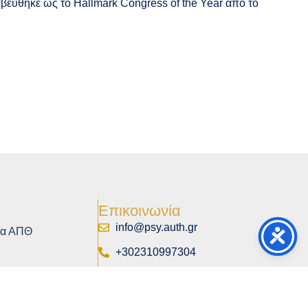
αβεύθηκε ως το Hallmark Congress of the Year από το
Επικοινωνία
info@psy.auth.gr
ία ΑΠΘ
+302310997304
ής
Καθημερινά 12:00 - 13:00
ρείες
Αριστοτέλειο Πανεπιστήμιο