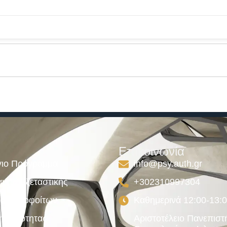
Επικοινωνία
ιο Πρόγραμμα
info@psy.auth.gr
μμα Εξεταστικής
+302310997304
ος Αποφοίτων
Καθημερινά 12:00-13:
κή Ποιότητας
Αριστοτέλειο Πανεπιστ