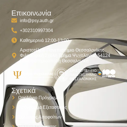
Επικοινωνία
info@psy.auth.gr
+302310997304
Καθημερινά 12:00-13:00
Αριστοτέλειο Πανεπιστήμιο Θεσσαλονίκης
Φιλοσοφική Σχολή Τμήμα Ψυχολογίας 54124
Πανεπιστημιούπολη Θεσσαλονίκη
Σχετικά
Ωρολόγιο Πρόγραμμα
Πρόγραμμα Εξεταστικής
Σύλλογος Αποφοίτων
Πολιτική Ποιότητας