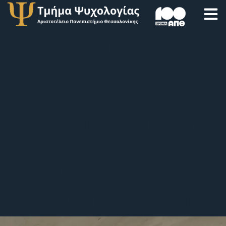
νευρογνωστικής
διαταραχής:
Παράγοντες
κινδύνου της
παιδικής-εφηβικής
ηλικίας και ο ρόλος
του περιβάλλοντος
στην ενήλικη ζωή