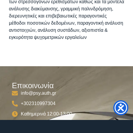
των στρεσσογόνων ερεθισμάτων καθώς και τα μοντέλα
ανάλυσης διακύμανσης, γραμμική παλινδρόμηση,
διερευνητικές και επιβεβαιωτικές παραγοντικές
μέθοδοι ποσοτικών δεδομένων, παραγοντική ανάλυση
αντιστοιχιών, ανάλυση συστάδων, αξιοπιστία &
εγκυρότητα ψυχομετρικών εργαλείων
Επικοινωνία
info@psy.auth.gr
+302310997304
Καθημερινά 12:00-13:00
Αριστοτέλειο Πανεπιστήμιο Θεσσαλονίκης
Φιλοσοφική Σχολή Τμήμα Ψυχολογίας 54124