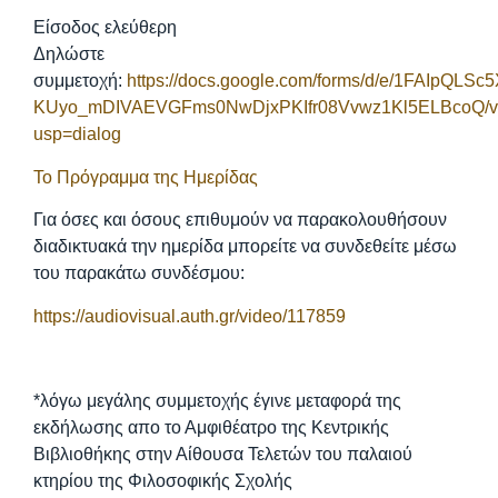
Είσοδος ελεύθερη
Δηλώστε
συμμετοχή:
https://docs.google.com/forms/d/e/1FAIpQLSc
KUyo_mDIVAEVGFms0NwDjxPKIfr08Vvwz1Kl5ELBcoQ/v
usp=dialog
Το Πρόγραμμα της Ημερίδας
Για όσες και όσους επιθυμούν να παρακολουθήσουν
διαδικτυακά την ημερίδα μπορείτε να συνδεθείτε μέσω
του παρακάτω συνδέσμου:
https://audiovisual.auth.gr/video/117859
*λόγω μεγάλης συμμετοχής έγινε μεταφορά της
εκδήλωσης απο το Αμφιθέατρο της Κεντρικής
Βιβλιοθήκης στην Αίθουσα Τελετών του παλαιού
κτηρίου της Φιλοσοφικής Σχολής