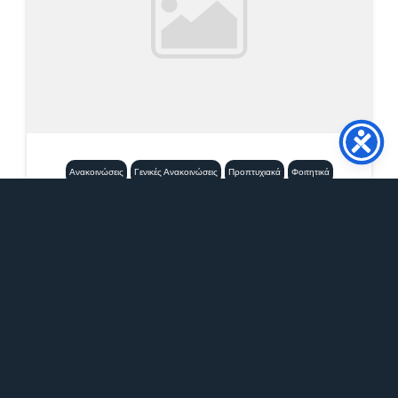
Ανακοινώσεις
Γενικές Ανακοινώσεις
Προπτυχιακά
Φοιτητικά
Εξεταστική Σεπτεμβρίου
2026_Μαθήματα Νέας Ελληνικής
Γλώσσας
21 Ιουλίου, 2026
12:21 μμ
Επισυνάπτεται το πρόγραμμα εξετάσεων
Σεπτεμβρίου 2026 των μαθημάτων Νέας
Ελληνικής Γλώσσας. ΠΡΟΣΟΧΗ:...
Περισσότερα