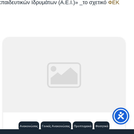
αιδευτικών Ιδρυμάτων (Α.Ε.Ι.)» _το σχετικό
ΦΕΚ
Ανακοινώσεις
Γενικές Ανακοινώσεις
Προπτυχιακά
Φοιτητικά