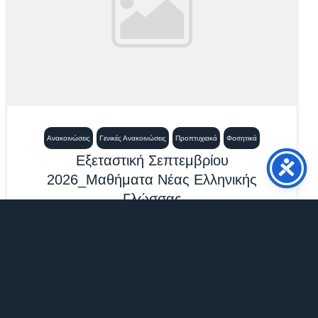
Ανακοινώσεις
Γενικές Ανακοινώσεις
Προπτυχιακά
Φοιτητικά
Εξεταστική Σεπτεμβρίου
2026_Μαθήματα Νέας Ελληνικής
Γλώσσας
21 Ιουλίου, 2026
12:21 μμ
Επισυνάπτεται το πρόγραμμα εξετάσεων
Σεπτεμβρίου 2026 των μαθημάτων Νέας Ελληνικής
Γλώσσας. ΠΡΟΣΟΧΗ:...
Περισσότερα