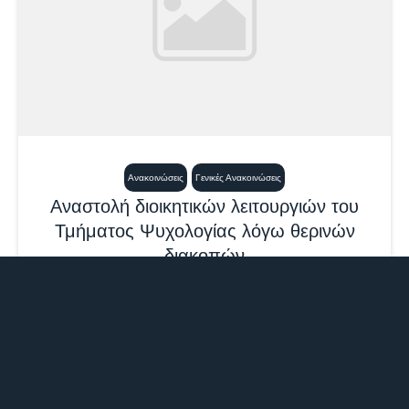
Ανακοινώσεις
Γενικές Ανακοινώσεις
Αναστολή διοικητικών λειτουργιών του
Τμήματος Ψυχολογίας λόγω θερινών
διακοπών
24 Ιουλίου, 2026
1:23 μμ
Η Γραμματεία του Τμήματος Ψυχολογίας θα
παραμείνει κλειστή, λόγω θερινών διακοπών, το
διάστημα από 31/7/2026...
Περισσότερα