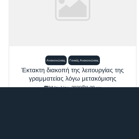
Ανακοινώσεις
Γενικές Ανακοινώσεις
Έκτακτη διακοπή της λειτουργίας της
γραμματείας λόγω μετακόμισης
24 Ιουλίου, 2026
1:28 μμ
Η Γραμματεία του Τμήματος Ψυχολογίας θα
παραμείνει-εκτάκτως- κλειστή για επτά εργάσιμες
ημέρες, από...
Περισσότερα