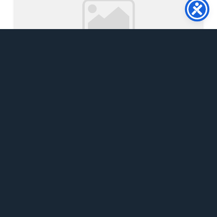
Ανακοινώσεις
Γενικές Ανακοινώσεις
Προπτυχιακά
Φοιτητικά
Εξεταστική Σεπτεμβρίου
2026_Μαθήματα Νέας Ελληνικής
Γλώσσας
21 Ιουλίου, 2026
12:21 μμ
Επισυνάπτεται το πρόγραμμα εξετάσεων
Σεπτεμβρίου 2026 των μαθημάτων Νέας
Ελληνικής Γλώσσας. ΠΡΟΣΟΧΗ:...
Περισσότερα