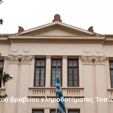
Γραμματεία
Προσωπικό
Σπουδές
κού βραβείου κληροδοτήματος Τσα