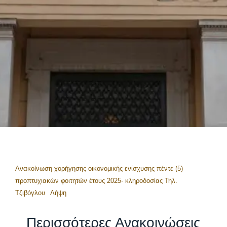
Ανακοίνωση χορήγησης οικονομικής ενίσχυσης πέντε (5)
προπτυχιακών φοιτητών έτους 2025- κληροδοσίας Τηλ.
Τζιβόγλου
Λήψη
Περισσότερες Ανακοινώσεις