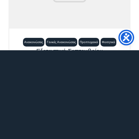
Ανακοινώσεις
Γενικές Ανακοινώσεις
Προπτυχιακά
Φοιτητικά
Εξεταστική Σεπτεμβρίου
2026_Μαθήματα Νέας Ελληνικής
Γλώσσας
21 Ιουλίου, 2026
12:21 μμ
Επισυνάπτεται το πρόγραμμα εξετάσεων
Σεπτεμβρίου 2026 των μαθημάτων Νέας
Ελληνικής Γλώσσας. ΠΡΟΣΟΧΗ:...
Περισσότερα