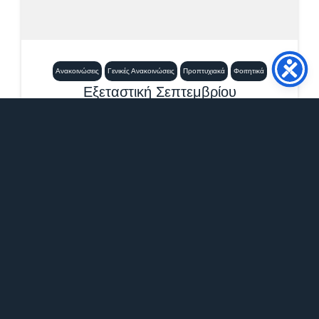
Ανακοινώσεις
Γενικές Ανακοινώσεις
Προπτυχιακά
Φοιτητικά
Εξεταστική Σεπτεμβρίου
2026_Μαθήματα Νέας Ελληνικής
Γλώσσας
21 Ιουλίου, 2026
12:21 μμ
Επισυνάπτεται το πρόγραμμα εξετάσεων
Σεπτεμβρίου 2026 των μαθημάτων Νέας
Ελληνικής Γλώσσας. ΠΡΟΣΟΧΗ:...
Περισσότερα