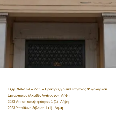
Εξερ. 9-9-2024 – 2235 – Προκήρυξη Διευθυντή-τριας Ψυχολογικού
Εργαστηρίου (Ακριβές Αντίγραφο)
Λήψη
2023-Αίτηση-υποψηφιότητας-1 (1)
Λήψη
2023-Υπεύθυνη-δήλωση-1 (1)
Λήψη