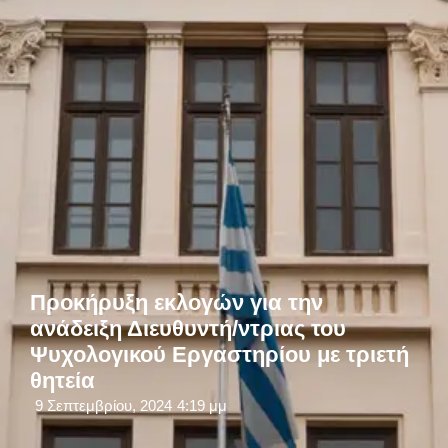
Προκήρυξη εκλογών για την
ανάδειξη Διευθυντή/ντριας του
Ψυχολογικού Εργαστηρίου με τριετή
θητεία
9 Σεπτεμβρίου, 2024
4:19 μμ