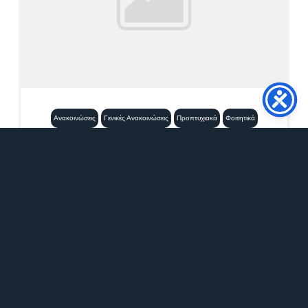
Ανακοινώσεις
Γενικές Ανακοινώσεις
Προπτυχιακά
Φοιτητικά
Εξεταστική Σεπτεμβρίου
2026_Μαθήματα Νέας Ελληνικής
Γλώσσας
21 Ιουλίου, 2026
12:21 μμ
Επισυνάπτεται το πρόγραμμα εξετάσεων
Σεπτεμβρίου 2026 των μαθημάτων Νέας
Ελληνικής Γλώσσας. ΠΡΟΣΟΧΗ:...
Περισσότερα