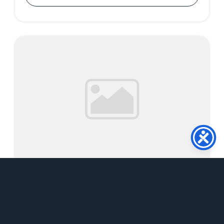
Ανακοινώσεις
Γενικές Ανακοινώσεις
Προπτυχιακά
Φοιτητικά
Εξεταστική Σεπτεμβρίου
2026_Μαθήματα Νέας Ελληνικής
Γλώσσας