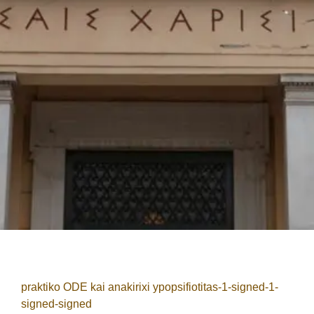
praktiko ODE kai anakirixi ypopsifiotitas-1-signed-1-
signed-signed