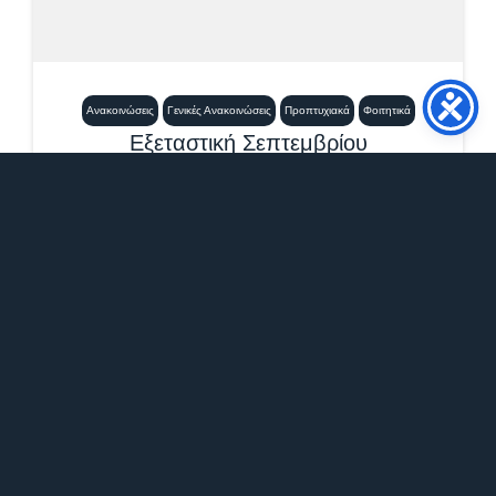
Ανακοινώσεις
Γενικές Ανακοινώσεις
Προπτυχιακά
Φοιτητικά
Εξεταστική Σεπτεμβρίου
2026_Μαθήματα Νέας Ελληνικής
Γλώσσας
21 Ιουλίου, 2026
12:21 μμ
Επισυνάπτεται το πρόγραμμα εξετάσεων
Σεπτεμβρίου 2026 των μαθημάτων Νέας
Ελληνικής Γλώσσας. ΠΡΟΣΟΧΗ:...
Περισσότερα