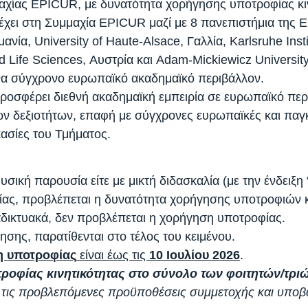
αχίας EPICUR, με δυνατότητα χορήγησης υποτροφίας κιν
χει στη Συμμαχία EPICUR μαζί με 8 πανεπιστήμια της Ευρ
ανία, University of Haute-Alsace, Γαλλία, Karlsruhe Inst
d Life Sciences, Αυστρία και Adam-Mickiewicz Universit
να σύγχρονο ευρωπαϊκό ακαδημαϊκό περιβάλλον.
σφέρει διεθνή ακαδημαϊκή εμπειρία σε ευρωπαϊκό περι
κών δεξιοτήτων, επαφή με σύγχρονες ευρωπαϊκές και πα
ασίες του Τμήματος.
σική παρουσία είτε με μικτή διδασκαλία (με την ένδειξη
ας, προβλέπεται η δυνατότητα χορήγησης υποτροφιών κιν
αδικτυακά, δεν προβλέπεται η χορήγηση υποτροφίας.
τησης, παρατίθενται στο τέλος του κειμένου.
 υποτροφίας
είναι έως τις
10 Ιουλίου 2026
.
τροφίας κινητικότητας στο σύνολο των φοιτητών/τρ
τις προβλεπόμενες προϋποθέσεις συμμετοχής και υποβ