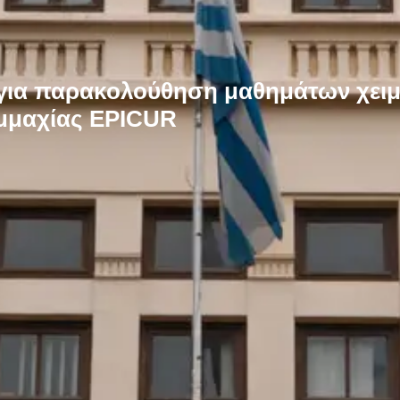
ια παρακολούθηση μαθημάτων χειμ
υμμαχίας EPICUR