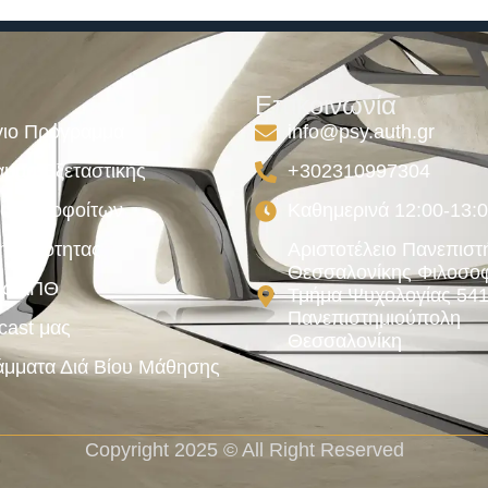
Επικοινωνία
ιο Πρόγραμμα
info@psy.auth.gr
μμα Εξεταστικής
+302310997304
ος Αποφοίτων
Καθημερινά 12:00-13:
κή Ποιότητας
Αριστοτέλειο Πανεπιστ
Θεσσαλονίκης Φιλοσοφ
ές ΑΠΘ
Τμήμα Ψυχολογίας 54
Πανεπιστημιούπολη
cast μας
Θεσσαλονίκη
μματα Διά Βίου Μάθησης
Copyright 2025 © All Right Reserved