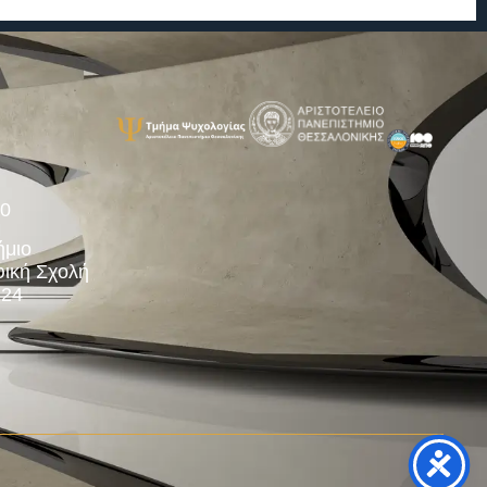
00
ήμιο
ική Σχολή
124