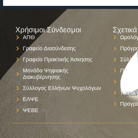
Χρήσιμοι Σύνδεσμοι
Σχετικά
ΑΠΘ
Ωρολόγ
Γραφείο Διασύνδεσης
Πρόγρα
Γραφείο Πρακτικής Άσκησης
Σύλλογ
Μονάδα Ψηφιακής
Πολιτι
Διακυβέρνησης
Παροχ
Σύλλογος Ελλήνων Ψυχολόγων
Το Pod
ΕΛΨΕ
Προγρά
ΨΕΒΕ