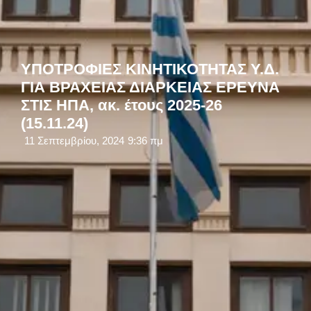
ΥΠΟΤΡΟΦΙΕΣ ΚΙΝΗΤΙΚΟΤΗΤΑΣ Υ.Δ.
ΓΙΑ ΒΡΑΧΕΙΑΣ ΔΙΑΡΚΕΙΑΣ ΕΡΕΥΝΑ
ΣΤΙΣ ΗΠΑ, ακ. έτους 2025-26
(15.11.24)
11 Σεπτεμβρίου, 2024
9:36 πμ